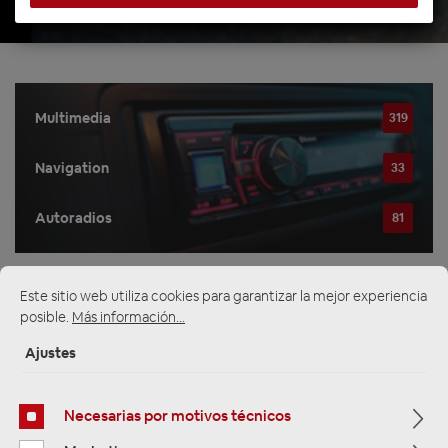
Multimedia
319
Navigation
33
Autoradios
81
Este sitio web utiliza cookies para garantizar la mejor experiencia
Filtro
posible.
Más información...
Ajustes
Navigation
Necesarias por motivos técnicos