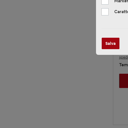
Market
Caratt
RTA
Tel
AB
28
Salva
Prezz
spedi
Temp