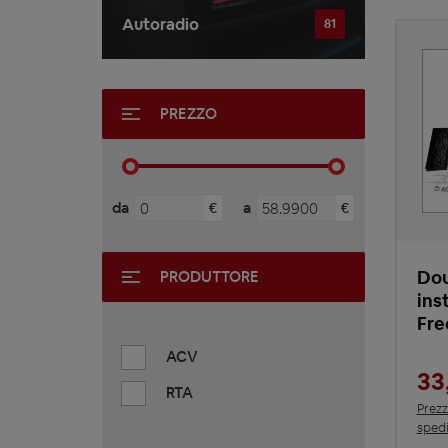
Autoradio
81
PREZZO
da
a
€
€
Dou
PRODUTTORE
ins
Fre
ACV
33
RTA
Prezz
spedi