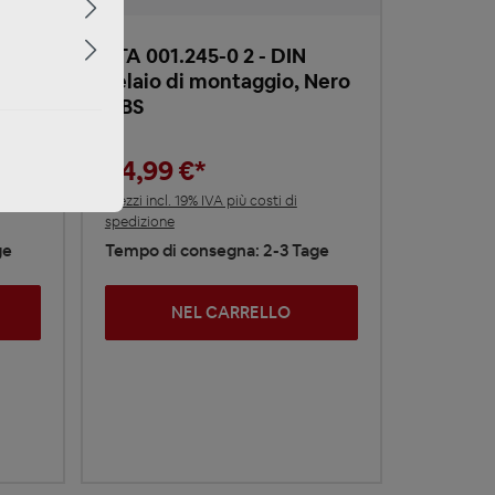
RTA 001.245-0 2 - DIN
Telaio di montaggio, Nero
ABS
24,99 €*
Prezzi incl. 19% IVA più costi di
spedizione
ge
Tempo di consegna: 2-3 Tage
NEL CARRELLO