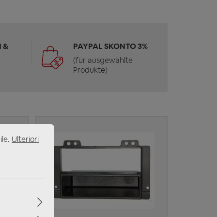
 &
PAYPAL SKONTO 3%
(für ausgewählte
Produkte)
ile.
Ulteriori