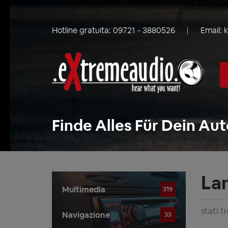
Hotline gratuita:
09721 - 3880526
Email:
Finde Alles Für Dein Aut
La
Multimedia
319
stati t
Navigazione
33