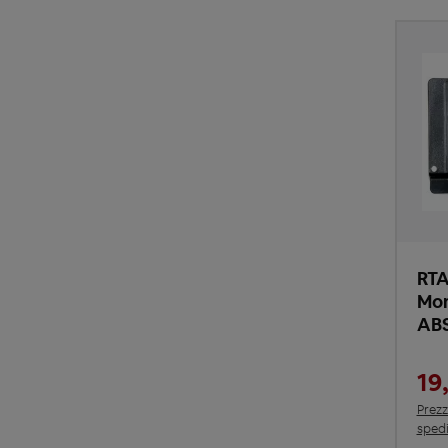
RTA
Mon
AB
19
Prezz
spedi