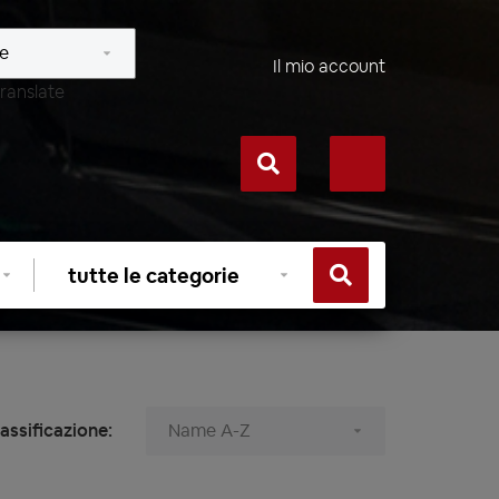
Il mio account
ranslate
Selezionare
categoria
assificazione: