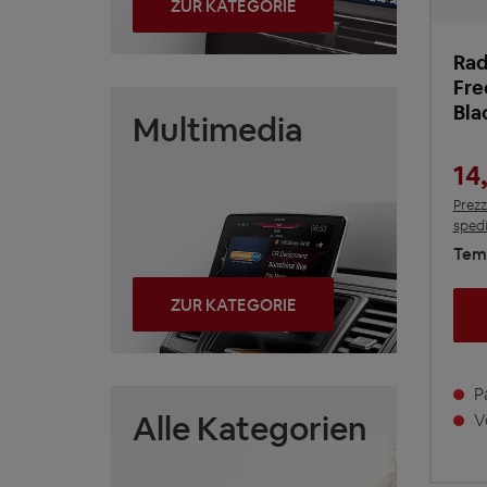
ZUR KATEGORIE
Rad
Fre
Bla
Multimedia
14
Prezz
spedi
Temp
ZUR KATEGORIE
Pa
Alle Kategorien
Vo