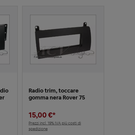
adio
Radio trim, toccare
der
gomma nera Rover 75
15,00 €*
Prezzi incl. 19% IVA più costi di
spedizione