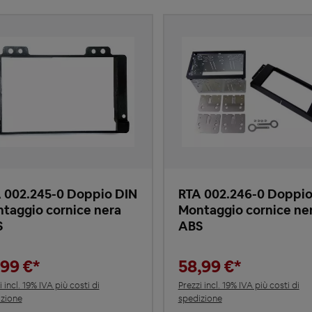
 002.245-0 Doppio DIN
RTA 002.246-0 Doppio
taggio cornice nera
Montaggio cornice ne
S
ABS
,99 €*
58,99 €*
i incl. 19% IVA più costi di
Prezzi incl. 19% IVA più costi di
zione
spedizione