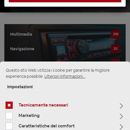
Multimedia
319
Navigazione
33
Autoradio
81
Questo sito Web utilizza i cookie per garantire la migliore
esperienza possibile.
Ulteriori informazioni...
Impostazioni
Filtro
Tecnicamente necessari
Navigation
Marketing
Caratteristiche del comfort