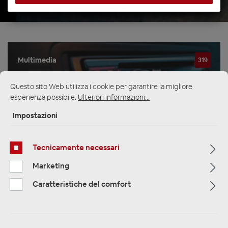
Multimedia
319
Navigazione
33
Questo sito Web utilizza i cookie per garantire la migliore
esperienza possibile.
Ulteriori informazioni...
Autoradio
81
Impostazioni
Tecnicamente necessari
Filtro
Marketing
Caratteristiche del comfort
Navigation