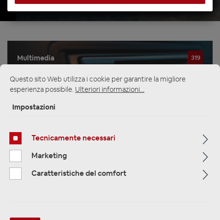
Multimedia
319
Questo sito Web utilizza i cookie per garantire la migliore
Navigazione
33
esperienza possibile.
Ulteriori informazioni...
Impostazioni
Autoradio
81
Tecnicamente necessari
Filtro
Marketing
Caratteristiche del comfort
Navigation