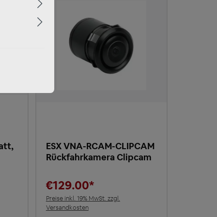
att,
ESX VNA-RCAM-CLIPCAM
Rückfahrkamera Clipcam
€129.00*
Preise inkl. 19% MwSt. zzgl.
Versandkosten