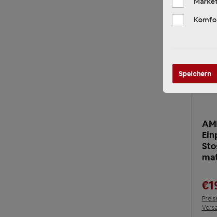
Market
Komfo
Speichern
AMP
Ein
Sto
mat
€1
Preis
Vers