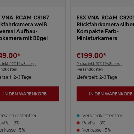
X VNA-RCAM-CS187
ESX VNA-RCAM-CS20
kfahrkamera weiß
Rückfahrkamera silbe
versal Aufbau-
Kompakte Farb-
bkamera mit Bügel
Miniaturkamera
49.00*
€199.00*
e inkl. 19% MwSt. zzgl.
Preise inkl. 19% MwSt. zzgl.
andkosten
Versandkosten
erzeit: 2-3 Tage
Lieferzeit: 2-3 Tage
IN DEN WARENKORB
IN DEN WARENKORB
rsandkostenfrei
Versandkostenfrei
yPal -3%
PayPal -3%
rkasse -5%
Vorkasse -5%