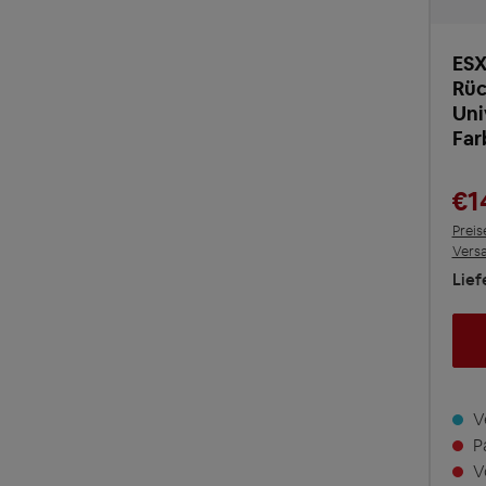
ES
Rüc
Uni
Far
€1
Preis
Vers
Lief
Ve
Pa
Vo