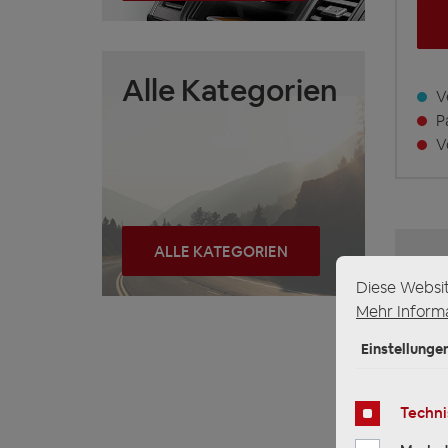
Alle Kategorien
Ve
Pa
Vo
ALLE KATEGORIEN
Diese Websi
Mehr Informa
Einstellunge
Techni