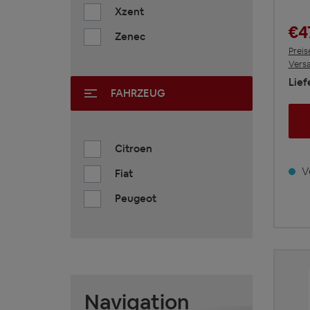
Xzent
€4
Zenec
Preis
Vers
Lief
FAHRZEUG
Citroen
Ve
Fiat
Peugeot
Navigation