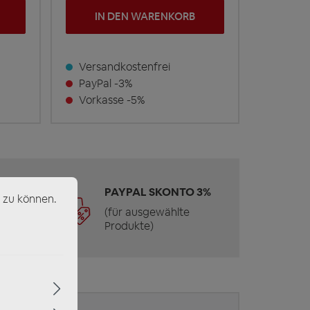
IN DEN WARENKORB
Versandkostenfrei
PayPal -3%
Vorkasse -5%
 &
PAYPAL SKONTO 3%
 zu können.
(für ausgewählte
Produkte)