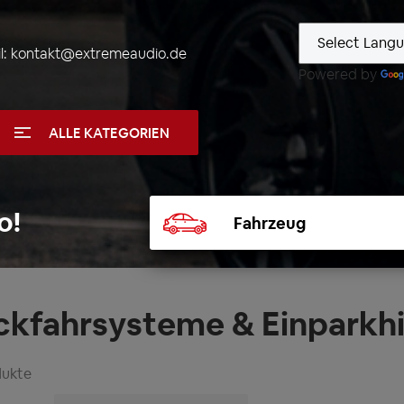
l:
kontakt@extremeaudio.de
Powered by
ALLE KATEGORIEN
Fahrzeug
o!
auswählen
ckfahrsysteme & Einparkhi
dukte