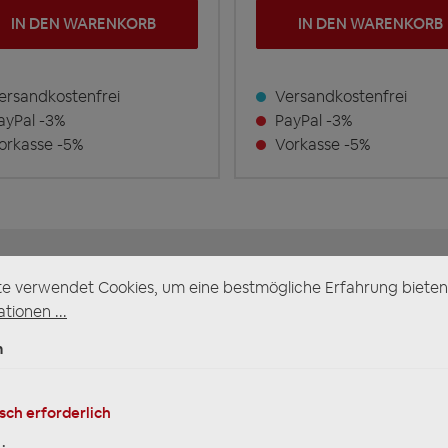
IN DEN WARENKORB
IN DEN WARENKORB
rsandkostenfrei
Versandkostenfrei
yPal -3%
PayPal -3%
rkasse -5%
Vorkasse -5%
VORKASSE 5%
REKLAMATIONEN
te verwendet Cookies, um eine bestmögliche Erfahrung bieten
REPARATUR
(für ausgewählte
tionen ...
Produkte)
n
sch erforderlich