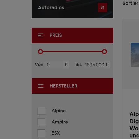
Sortier
Autoradios
81
PREIS
Von
Bis
€
€
HERSTELLER
Alpine
Alp
Dig
Ampire
Woh
ESX
un