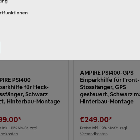
ing
rtfunktionen
AMPIRE PSI400-GPS
IRE PSI400
Einparkhilfe für Front-
parkhilfe für Heck-
Stossfänger, GPS
ssfänger, Schwarz
gesteuert, Schwarz m
t, Hinterbau-Montage
Hinterbau-Montage
99.00*
€249.00*
e inkl. 19% MwSt. zzgl.
Preise inkl. 19% MwSt. zzgl.
andkosten
Versandkosten