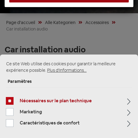
Page d'accueil
Alle Kategorien
Accessoires
Car installation audio
Car installation audio
Ce site Web utilise des cookies pour garantir la meilleure
expérience possible.
Plus d'informations...
Profi-Installationsmaterial für Ihre Car-HiFi-
Paramètres
Anlage
Aderendhülsen, Batterieklemmen, Sicherungen, Verteilerblöcke,
Nécessaires sur le plan technique
Kabelschuhe, Entstörfilter und Werkzeug für eine sichere,
Marketing
professionelle Verkabelung Ihrer Endstufen, Subwoofer und
Soundsysteme.
Caractéristiques de confort