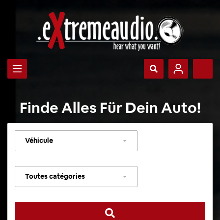
Finde Alles Für Dein Auto!
Sélectionner
un
véhicule
Sélectionner
une
catégorie