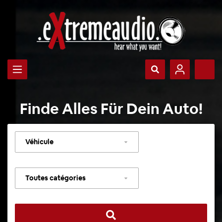
Finde Alles Für Dein Auto!
Sélectionner
un
véhicule
Sélectionner
une
catégorie