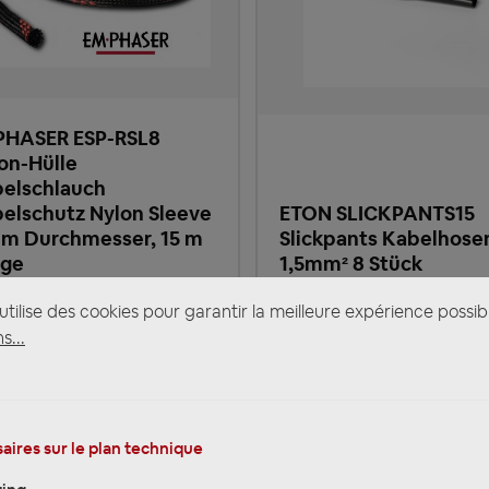
HASER ESP-RSL8
on-Hülle
elschlauch
elschutz Nylon Sleeve
ETON SLICKPANTS15
m Durchmesser, 15 m
Slickpants Kabelhose
nge
1,5mm² 8 Stück
tilise des cookies pour garantir la meilleure expérience possib
,12 €
*
7,11 €
*
11.25
7.9
s...
TTC 19%, frais de livraison en sus
Prix TTC 19%, frais de livraison en
e de livraison: 2-3 Tage
Heure de livraison: 2-3 Tag
aires sur le plan technique
AJOUTER AU PANIER
AJOUTER AU PANIER