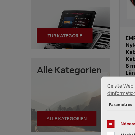
ZUR KATEGORIE
EMP
Nyl
Kab
Kab
8 m
Alle Kategorien
Lä
Ce site Web u
10
d'information
Prix 
Paramètres
Heur
ALLE KATEGORIEN
Nécess