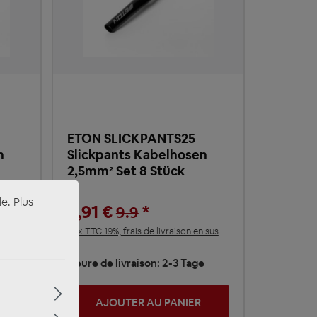
ETON SLICKPANTS25
n
Slickpants Kabelhosen
2,5mm² Set 8 Stück
le.
Plus
8,91 €
*
9.9
 sus
Prix TTC 19%, frais de livraison en sus
e
Heure de livraison: 2-3 Tage
AJOUTER AU PANIER