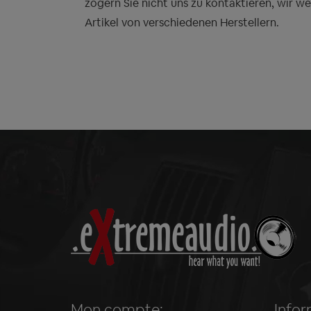
zögern Sie nicht uns zu kontaktieren, wir w
Artikel von verschiedenen Herstellern.
Mon compte:
Infor