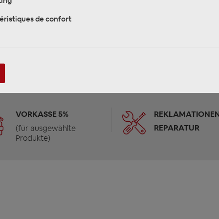
ing
éristiques de confort
VORKASSE 5%
REKLAMATIONEN
REPARATUR
(für ausgewählte
Produkte)