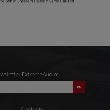
treiben in unserem Hause diverse Car-Hifi
ewsletter ExtremeAudio:
Contacts: