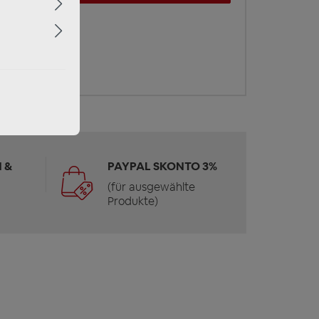
 &
PAYPAL SKONTO 3%
(für ausgewählte
Produkte)