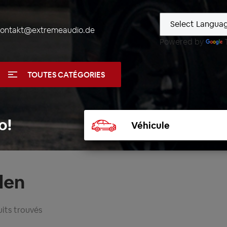
kontakt@extremeaudio.de
Powered by
TOUTES CATÉGORIES
Sélectionner
o!
un
véhicule
len
its trouvés