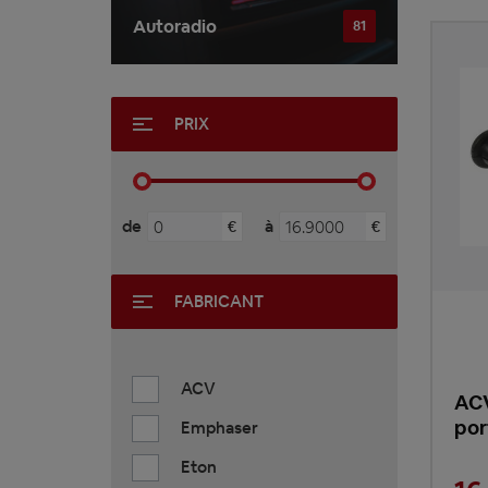
Autoradio
81
PRIX
de
à
€
€
FABRICANT
ACV
ACV
por
Emphaser
Eton