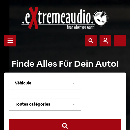
Finde Alles Für Dein Auto!
Sélectionner
un
véhicule
Sélectionner
une
catégorie