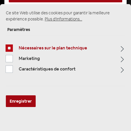
Ce site Web utilise des cookies pour garantir la meilleure
expérience possible.
Plus d'informations...
Page d'accueil
Alle Kategorien
Accessoires
panneau de Radio
Nissan
Paramètres
Nissan
Nécessaires sur le plan technique
Marketing
Caractéristiques de confort
Radioblenden für Nissan: Passgenaue
Einbaurahmen
Diese Auswahl umfasst spezifische Radioblenden für Nissan
Modelle wie Qashqai, Micra, X-Trail und Primera. Ob für 350Z,
Enregistrer
370Z, Almera oder Murano – unsere präzisen 1-DIN und 2-DIN
Schächte ermöglichen die nahtlose Integration für Altima, Cube,
Maxima und Versa.