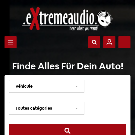
Finde Alles Für Dein Auto!
Sélectionner
un
véhicule
Sélectionner
une
catégorie