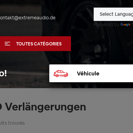
kontakt@extremeaudio.de
Powered by
TOUTES CATÉGORIES
Sélectionner
o!
un
véhicule
O Verlängerungen
its trouvés