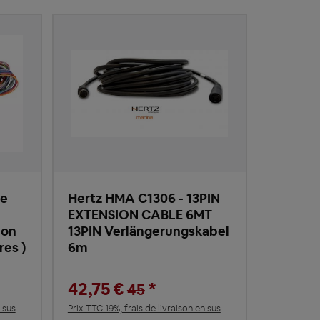
de
Hertz HMA C1306 - 13PIN
EXTENSION CABLE 6MT
ion
13PIN Verlängerungskabel
res )
6m
42,75 €
*
45
 sus
Prix TTC 19%, frais de livraison en sus