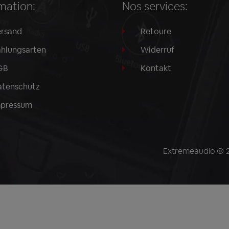
mation:
Nos services:
rsand
Retoure
hlungsarten
Widerruf
GB
Kontakt
tenschutz
mpressum
Extremeaudio © 20