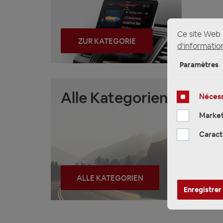
Ce site Web u
ZUR KATEGORIE
d'information
Paramètres
Alle Kategorien
Nécess
Market
Caract
ALLE KATEGORIEN
Enregistrer