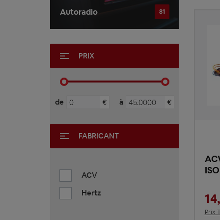
Autoradio
81
PRIX
de
à
€
€
FABRICANT
ACV
ISO
ACV
Hertz
14
Prix 