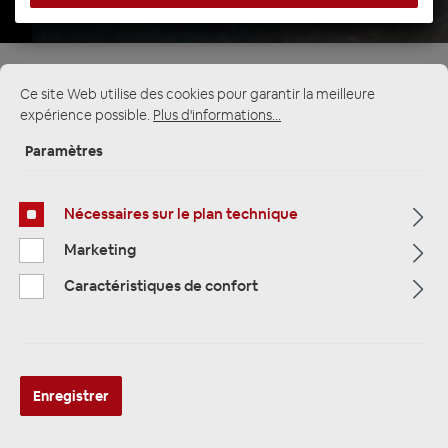
Page d'accueil
Alle Kategorien
Haut-parleurs
Haut-parleurs Custom-Fit
BMW et Mini
Ce site Web utilise des cookies pour garantir la meilleure
expérience possible.
Plus d'informations...
Paramètres
Nécessaires sur le plan technique
Marketing
Caractéristiques de confort
Enregistrer
Alpine DP2-40C-B Premium