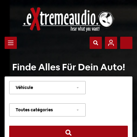
Finde Alles Für Dein Auto!
Sélectionner
un
véhicule
Sélectionner
une
catégorie