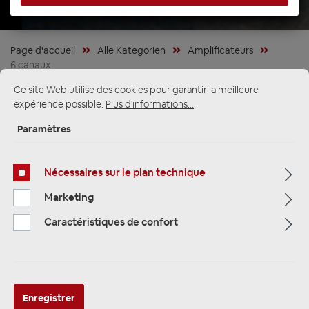
Page d'accueil
Alle Kategorien
Amplificateurs
6 canaux
Ce site Web utilise des cookies pour garantir la meilleure
expérience possible.
Plus d'informations...
Paramètres
Nécessaires sur le plan technique
Marketing
Caractéristiques de confort
Alpine SPC-W84ACRA2-2
Enregistrer