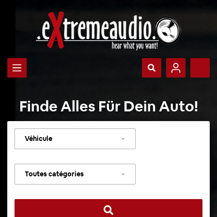
Finde Alles Für Dein Auto!
Sélectionner
un
véhicule
Sélectionner
une
catégorie