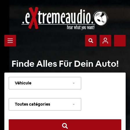
Finde Alles Für Dein Auto!
Sélectionner
un
véhicule
Sélectionner
une
catégorie