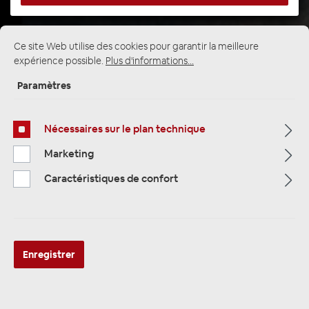
Ce site Web utilise des cookies pour garantir la meilleure
Page d'accueil
Alle Kategorien
Multimedia
expérience possible.
Plus d'informations...
Appareils photo / caméras de recul
Appareils photo et caméra de recul
Paramètres
Nécessaires sur le plan technique
Marketing
Caractéristiques de confort
Enregistrer