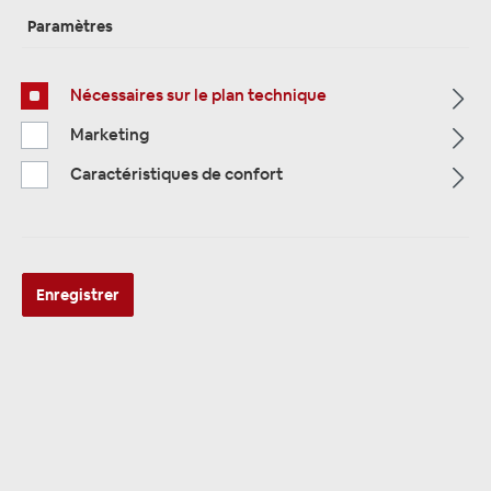
Paramètres
Page d'accueil
Alle Kategorien
Accessoires
Nécessaires sur le plan technique
IPod et Bluetooth et USB
Adaptateur USB
Marketing
Caractéristiques de confort
Enregistrer
AMPIRE XUX060 USB 2.0/AUX