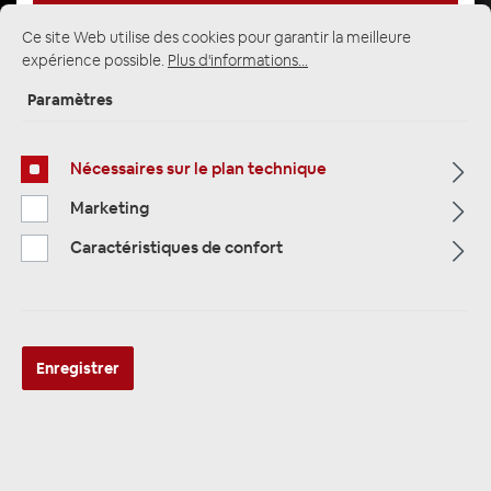
Ce site Web utilise des cookies pour garantir la meilleure
expérience possible.
Plus d'informations...
Page d'accueil
Alle Kategorien
Haut-parleurs
Paramètres
Haut-parleurs et 27cm 20,25
Nécessaires sur le plan technique
Marketing
Caractéristiques de confort
Enregistrer
AUDIO SYSTEM 200 mm 3-Wege