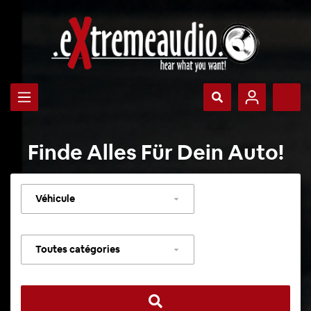
Finde Alles Für Dein Auto!
Sélectionner
un
véhicule
Sélectionner
une
catégorie