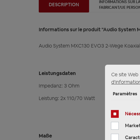
INFORMATIONS SUR LA
DESCRIPTION
FABRICANT/UE PERSO
Informations sur le produit "Audio System 
Audio System MXC130 EVO3 2-Wege Koaxial 1
Leistungsdaten
Ce site Web u
d'information
Impedanz: 3 Ohm
Paramètres
Leistung: 2x 110/70 Watt
Nécess
Market
Maße
Caract