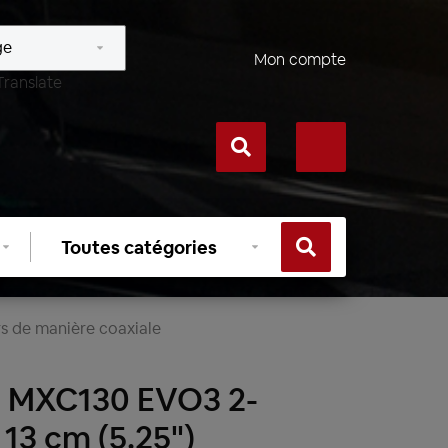
Mon compte
Translate
Sélectionner
une
catégorie
rs de manière coaxiale
 MXC130 EVO3 2-
13 cm (5.25")