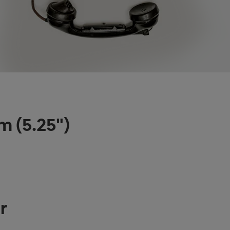
 (5.25")
r