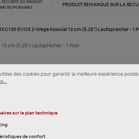
 SÉCURITÉ DU PRODUIT
PRODUIT REMARQUE SUR LA SÉCUR
NNE RESPONSABLE
MXC130 EVO3 2-Wege Koaxial 13 cm (5.25") Lautsprecher - 1 P
3 cm (5.25") Lautsprecher - 1 Paar
tilise des cookies pour garantir la meilleure expérience possib
s...
aires sur le plan technique
ing
éristiques de confort