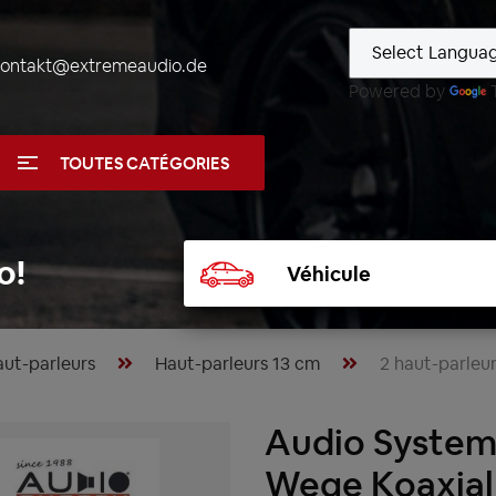
kontakt@extremeaudio.de
Powered by
TOUTES CATÉGORIES
Sélectionner
o!
un
véhicule
ut-parleurs
Haut-parleurs 13 cm
2 haut-parleu
Audio System
Wege Koaxial 