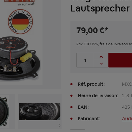
Lautsprecher 
79,00 €*
Prix TTC 19%, frais de livraison e
Nombre de produits : entre
Réf. produit :
MXC
Heure de livraison:
2-3 
EAN:
425
Fabricant:
Audi