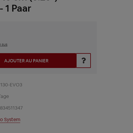
- 1 Paar
n sus
z la valeur souhaitée ou utilisez les boutons pour augmenter 
AJOUTER AU PANIER
130-EVO3
Tage
1834511347
o System