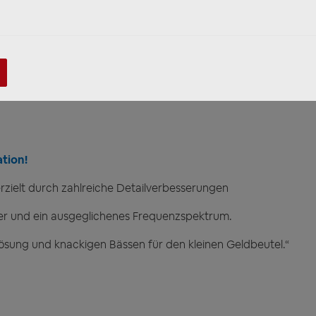
tion!
elt durch zahlreiche Detailverbesserungen
er und ein ausgeglichenes Frequenzspektrum.
lösung und knackigen Bässen für den kleinen Geldbeutel.“