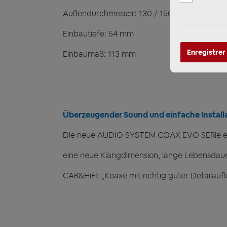
Außendurchmesser: 130 / 150 mm
Einbautiefe: 54 mm
Enregistrer
Einbaumaß: 113 mm
Überzeugender Sound und einfache Installa
Die neue AUDIO SYSTEM COAX EVO SERie erzi
eine neue Klangdimension, lange Lebensdau
CAR&HiFI: „Koaxe mit richtig guter Detailauf