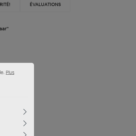
ITÉ!
ÉVALUATIONS
aar"
le.
Plus