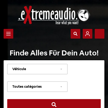
Finde Alles Für Dein Auto!
Sélectionner
un
véhicule
Sélectionner
une
catégorie