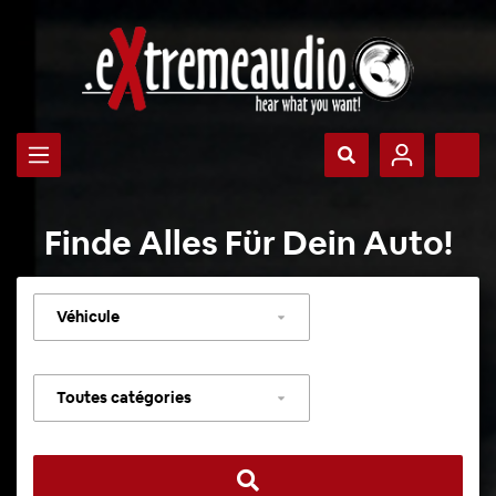
Finde Alles Für Dein Auto!
Sélectionner
un
véhicule
Sélectionner
une
catégorie