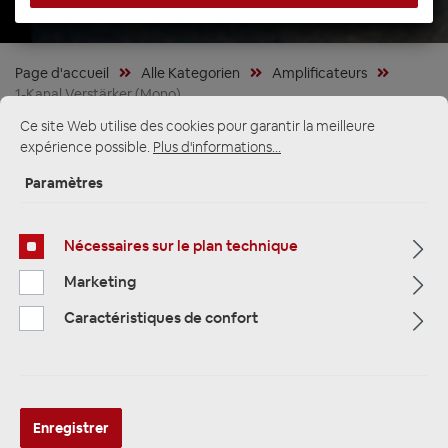
Page d'accueil
Alle Kategorien
Amplificateurs
1-Kanal Verstärker (Mono)
Ce site Web utilise des cookies pour garantir la meilleure
expérience possible.
Plus d'informations...
Paramètres
Nécessaires sur le plan technique
Marketing
Caractéristiques de confort
Audison FORZA AF M1D 1-Kanal
Enregistrer