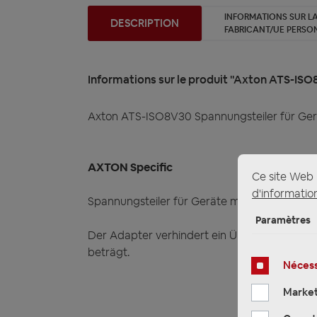
INFORMATIONS SUR LA
DESCRIPTION
FABRICANT/UE PERSO
Informations sur le produit "Axton ATS-IS
Axton ATS-ISO8V30 Spannungsteiler für Ge
AXTON Specific
Ce site Web u
d'information
Spannungsteiler für Geräte mit 30 Volt Aus
Paramètres
Der Adapter verhindert ein Übersteuern des 
beträgt.
Nécess
Market