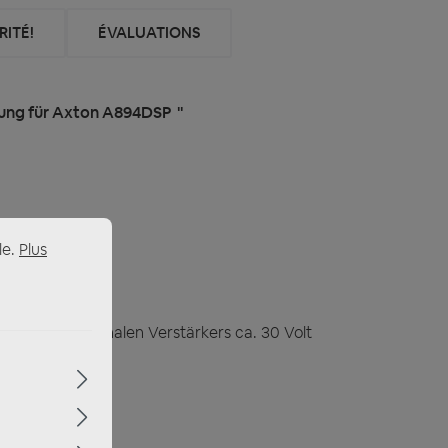
ITÉ!
ÉVALUATIONS
nung für Axton A894DSP "
le.
Plus
zw. des originalen Verstärkers ca. 30 Volt