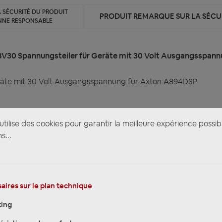
 SÉCURITÉ DU PRODUIT
PRODUIT REMARQUE SUR LA SÉCUR
NNE RESPONSABLE
O8V30 Spannungsteiler für Geräte mit 30 Volt Ausgangsspan
räte mit 30 Volt Ausgangsspannung für Axton A894DSP
tilise des cookies pour garantir la meilleure expérience possib
s...
gangsspannung.
Eingangssignals, wenn die Ausgangsspannung des Autoradios b
aires sur le plan technique
ing