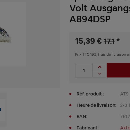
Volt Ausgang
A894DSP
15,39 €
*
17.1
Prix TTC 19%, frais de livraison e
Nombre de produits : entre
Réf. produit :
ATS
Heure de livraison:
2-3 
EAN:
761
Fabricant:
Axt