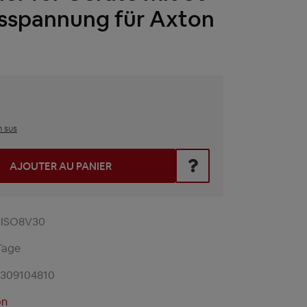
sspannung für Axton
n sus
z la valeur souhaitée ou utilisez les boutons pour augmenter 
AJOUTER AU PANIER
-ISO8V30
Tage
2309104810
on