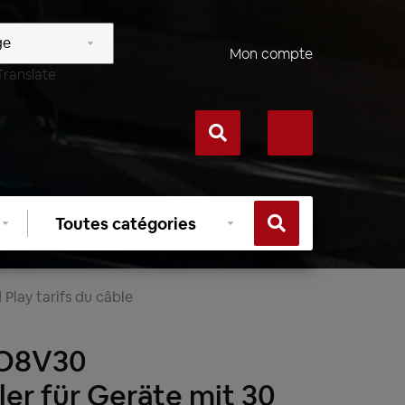
Mon compte
Translate
Sélectionner
une
catégorie
 Play tarifs du câble
SO8V30
er für Geräte mit 30