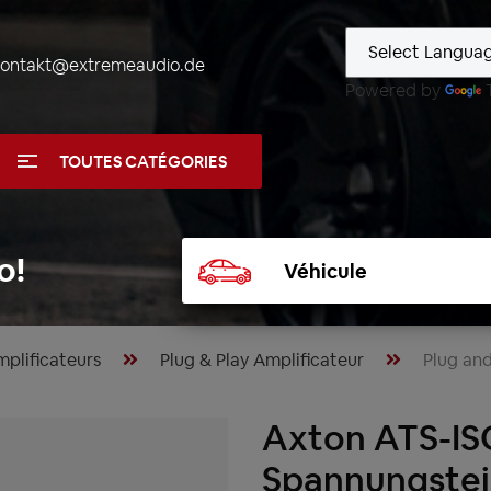
kontakt@extremeaudio.de
Powered by
TOUTES CATÉGORIES
Sélectionner
o!
un
véhicule
plificateurs
Plug & Play Amplificateur
Plug and
Axton ATS-I
Spannungsteil