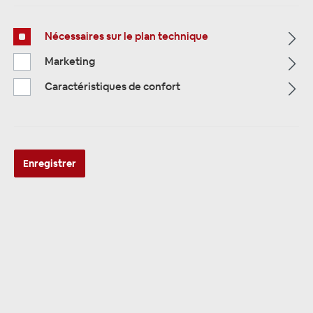
Nécessaires sur le plan technique
Page d'accueil
Alle Kategorien
Accessoires
Marketing
panneau de Radio
Suzuki
Radioblenden SUZUKI Splash
Caractéristiques de confort
Enregistrer
Double-DIN installation du kit