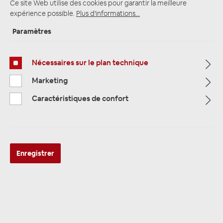
Ce site Web utilise des cookies pour garantir la meilleure
expérience possible.
Plus d'informations...
Paramètres
Page d'accueil
Alle Kategorien
Forfaits
Nécessaires sur le plan technique
Marketing
Caractéristiques de confort
Enregistrer
ESX HXP400 All-In-One
Basspaket 4-Kanal Verstärker