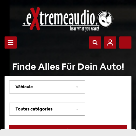
Finde Alles Für Dein Auto!
Sélectionner
un
véhicule
Sélectionner
une
catégorie