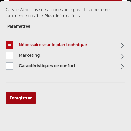
Ce site Web utilise des cookies pour garantir la meilleure
expérience possible.
Plus d'informations...
Page d'accueil
Alle Kategorien
Haut-parleurs
Paramètres
Haut-parleurs 13 cm
2 haut-parleurs de manière coaxiale
Nécessaires sur le plan technique
Marketing
Caractéristiques de confort
Enregistrer
ESX VMS52W 13 cm (5.25") 2-