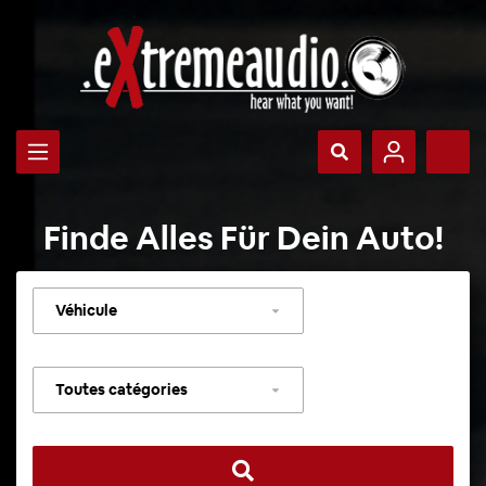
Finde Alles Für Dein Auto!
Sélectionner
un
véhicule
Sélectionner
une
catégorie