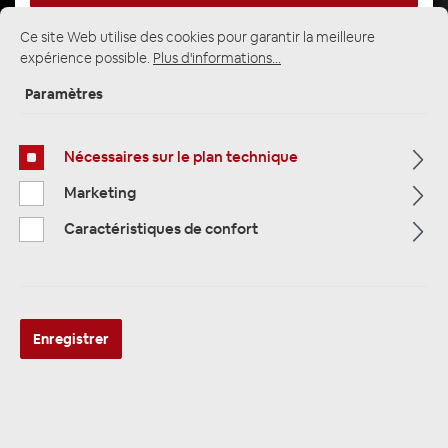
Ce site Web utilise des cookies pour garantir la meilleure
expérience possible.
Plus d'informations...
Page d'accueil
Alle Kategorien
Amplificateurs
Paramètres
1-Kanal Verstärker (Mono)
Nécessaires sur le plan technique
Marketing
Caractéristiques de confort
Enregistrer
ETON MA1 Mono 1-Kanal