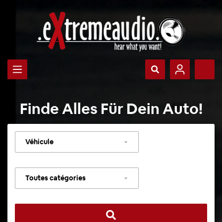
Finde Alles Für Dein Auto!
Sélectionner
un
véhicule
Sélectionner
une
catégorie