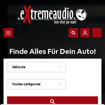
Finde Alles Für Dein Auto!
Sélectionner
un
véhicule
Sélectionner
une
catégorie