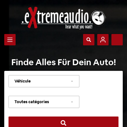
Finde Alles Für Dein Auto!
Sélectionner
un
véhicule
Sélectionner
une
catégorie