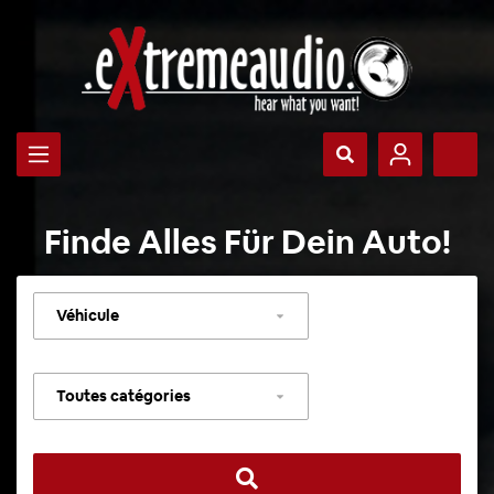
Finde Alles Für Dein Auto!
Sélectionner
un
véhicule
Sélectionner
une
catégorie