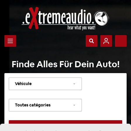
Finde Alles Für Dein Auto!
Sélectionner
un
véhicule
Sélectionner
une
catégorie