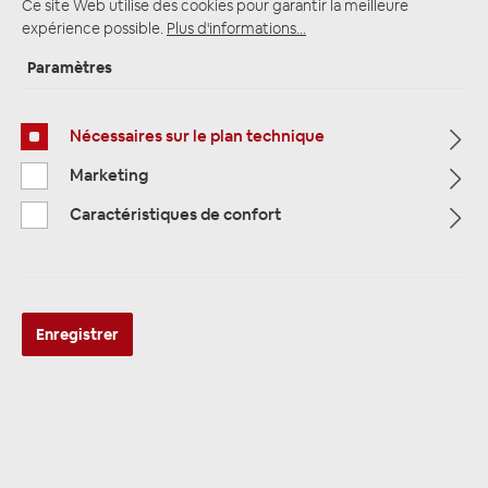
Ce site Web utilise des cookies pour garantir la meilleure
expérience possible.
Plus d'informations...
Paramètres
Page d'accueil
Alle Kategorien
ARTICLES SPÉCIAUX
Radios & Multimedia
Nécessaires sur le plan technique
Marketing
Caractéristiques de confort
Enregistrer
NAVLINKZ VS3-FO21 Griffleisten