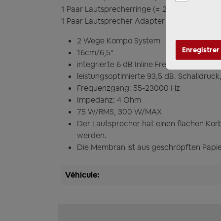
1 Paar Lautsprecherringe (= 2 Stück)
271320
1 Paar Lautsprecher Adapter (2Stück)
1316-
2 Wege Kompo System
Enregistrer
16cm/6,5"
integrierte 6 dB Inline Frequenzweiche
leistungsoptimierte 93,5 dB. Schalldruck,
Frequenzgang: 55-23000 Hz
Impedanz: 4 Ohm
75 W/RMS, 300 W/MAX
Der Lautsprecher hat einen flachen Kor
werden.
Die Membran ist aus geschröpften Papie
Véhicule: