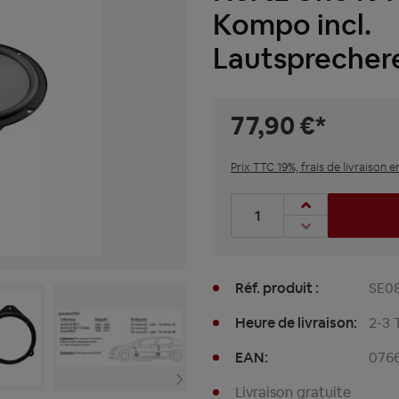
Kompo incl.
Lautsprecher
77,90 €*
Prix TTC 19%, frais de livraison e
Nombre de produits : entre
Réf. produit :
SE0
Heure de livraison:
2-3 
EAN:
076
Livraison gratuite