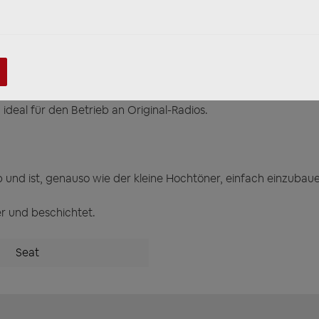
-20
01
 ideal für den Betrieb an Original-Radios.
b und ist, genauso wie der kleine Hochtöner, einfach einzuba
r und beschichtet.
Seat