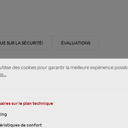
E SUR LA SÉCURITÉ!
ÉVALUATIONS
 Modelle 2008 - 2013 - Hertz Uno K 165 - 16cm 2-Wege Kompo 
tilise des cookies pour garantir la meilleure expérience possib
s...
 Uno K 165 - 16cm 2-Wege Kompo incl. Lautsprechereinbauset
aires sur le plan technique
ing
éristiques de confort