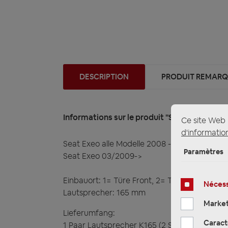
DESCRIPTION
PRODUIT REMARQU
Informations sur le produit "Seat Exeo alle
Ce site Web u
d'information
Seat Exeo alle Modelle 2008 - 2013 - Hertz
Paramètres
Seat Exeo 03/2009->
Einbauort: 1= Türe Front, 2= Türe Heck
Nécess
Lautsprecher: 165 mm
Market
Lieferumfang:
Caract
1 Paar Lautsprecher K165 (2 Stück)