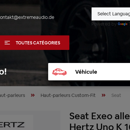
kontakt@extremeaudio.de
Powered by
TOUTES CATÉGORIES
Sélectionner
o!
un
véhicule
ut-parleurs
Haut-parleurs Custom-Fit
Seat
Seat Exeo alle
Hertz Uno K 