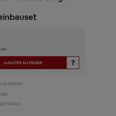
einbauset
n sus
z la valeur souhaitée ou utilisez les boutons pour augmenter 
AJOUTER AU PANIER
8-13-HUK165
Tage
6657162422