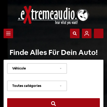
Finde Alles Für Dein Auto!
Sélectionner
un
véhicule
Sélectionner
une
catégorie