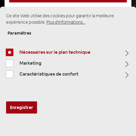
Ce site Web utilise des cookies pour garantir la meilleure
Page d'accueil
Alle Kategorien
expérience possible.
Plus d'informations...
Alarmanlagen & Wegfahrsperre
Alarmanlagen Zubehör
Paramètres
Nécessaires sur le plan technique
Marketing
Caractéristiques de confort
Enregistrer
Thitronik 105700 kompakter und