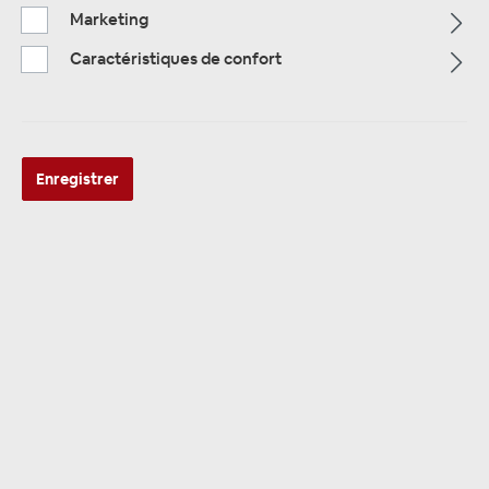
Marketing
Caractéristiques de confort
Widerrufsformular
Enregistrer
Einfach online widerrufen – Füllen Sie das
Formular aus und wir kümmern uns um den
Rest
Schreiben Sie uns