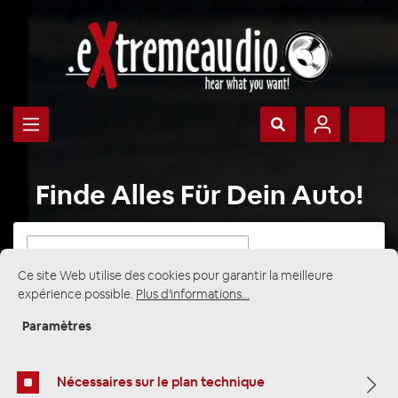
Finde Alles Für Dein Auto!
Sélectionner
un
Ce site Web utilise des cookies pour garantir la meilleure
véhicule
expérience possible.
Plus d'informations...
Sélectionner
Paramètres
une
catégorie
Nécessaires sur le plan technique