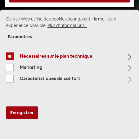
Ce site Web utilise des cookies pour garantir la meilleure
Page d'accueil
Alle Kategorien
Accessoires
expérience possible.
Plus d'informations...
Radio-/Adapterkabel
adaptateur volant
Citroen
Sony
Paramètres
Nécessaires sur le plan technique
Marketing
Caractéristiques de confort
Enregistrer