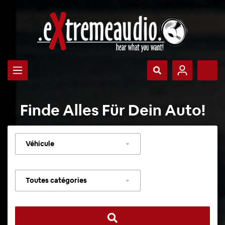
Finde Alles Für Dein Auto!
Sélectionner
un
véhicule
Sélectionner
une
catégorie