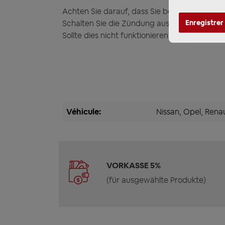
Achten Sie darauf, dass Sie beim Einbau g
Enregistrer
Schalten Sie die Zündung aus und klemmen S
Sollte dies nicht funktionieren, kann die F
Véhicule:
Nissan
, Opel
, Rena
VORKASSE 5%
(für ausgewählte Produkte)