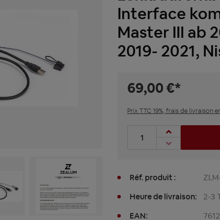
Interface kom
Master III ab
2019- 2021, N
69,00 €*
Prix TTC 19%, frais de livraison e
Nombre de produits : entre
Réf. produit :
ZLM
Heure de livraison:
2-3 
EAN:
761