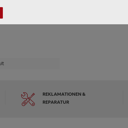
eeignete Werkzeuge verwenden, um Schäden am Fahrzeug ode
ie die Fahrzeugbatterie gemäß den Werksvorschriften ab!
ahrzeugbatterie mit einem Widerstandskabel abgeklemmt werde
ult
REKLAMATIONEN &
REPARATUR