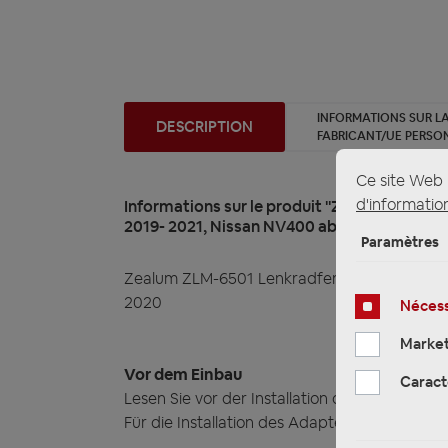
INFORMATIONS SUR LA
DESCRIPTION
FABRICANT/UE PERSO
Ce site Web u
d'information
Informations sur le produit "Zealum ZLM-65
2019- 2021, Nissan NV400 ab 2020"
Paramètres
Zealum ZLM-6501 Lenkradfernbedienung Lenkr
2020
Nécess
Market
Vor dem Einbau
Caract
Lesen Sie vor der Installation die Anleitung.
Für die Installation des Adapters sind techni