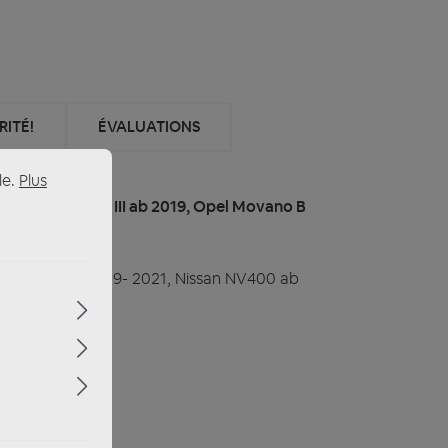
ITÉ!
ÉVALUATIONS
le.
Plus
enault Master III ab 2019, Opel Movano B
el Movano B 2019- 2021, Nissan NV400 ab