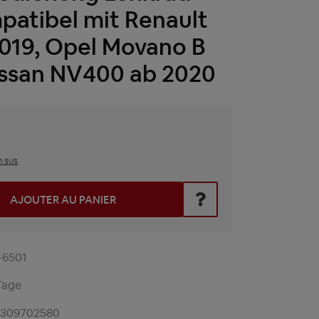
patibel mit Renault
 2019, Opel Movano B
issan NV400 ab 2020
n sus
z la valeur souhaitée ou utilisez les boutons pour augmenter 
AJOUTER AU PANIER
-6501
Tage
2309702580