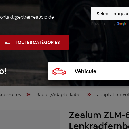
kontakt@extremeaudio.de
Powered by
TOUTES CATÉGORIES
Sélectionner
o!
un
véhicule
cessoires
Radio-/Adapterkabel
adaptateur vo
Zealum ZLM-
Lenkradfernb