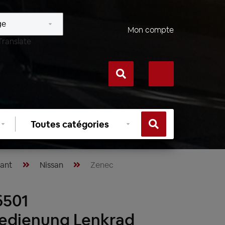
Mon compte
Translate
Sélectionner
une
catégorie
lant
Nissan
Zenec
6501
edienung Lenkrad