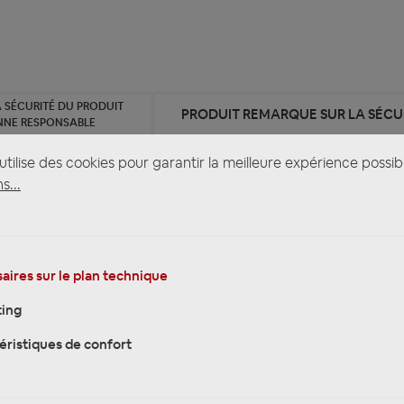
 SÉCURITÉ DU PRODUIT
PRODUIT REMARQUE SUR LA SÉCUR
NNE RESPONSABLE
tilise des cookies pour garantir la meilleure expérience possib
s...
01 Lenkradfernbedienung Lenkrad Interface kompatibel mit R
ad Interface kompatibel mit Renault Master III ab 2019, Op
aires sur le plan technique
ing
éristiques de confort
sche Kenntnisse erforderlich.