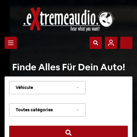
Finde Alles Für Dein Auto!
Sélectionner
un
véhicule
Sélectionner
une
catégorie