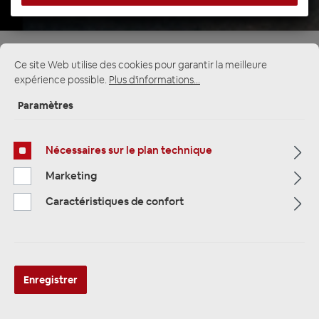
Page d'accueil
Alle Kategorien
Multimedia
Ce site Web utilise des cookies pour garantir la meilleure
surveiller DIN / DVD 2-DIN Lecteur multimédia
expérience possible.
Plus d'informations...
Paramètres
Nécessaires sur le plan technique
Marketing
Caractéristiques de confort
Enregistrer
ZENEC Z-N538 2-Din Autoradio,