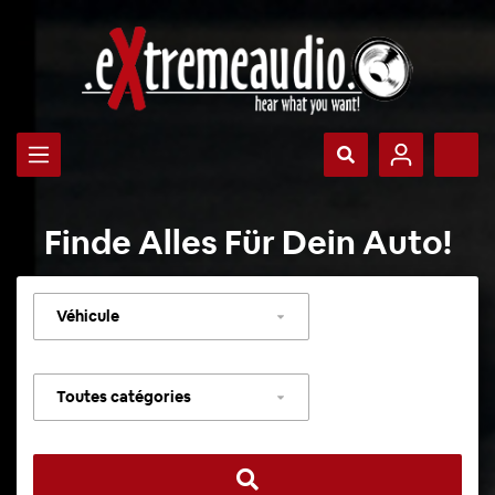
Finde Alles Für Dein Auto!
Sélectionner
un
véhicule
Sélectionner
une
catégorie