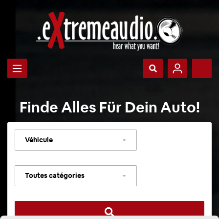
Finde Alles Für Dein Auto!
Sélectionner
un
véhicule
Sélectionner
une
catégorie