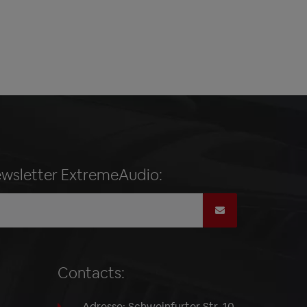
ewsletter ExtremeAudio:
Contacts:
Adresse: Schweinfurter Str. 10,