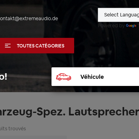
kontakt@extremeaudio.de
Powered by
TOUTES CATÉGORIES
Sélectionner
o!
un
véhicule
hrzeug-Spez. Lautsprecher
its trouvés