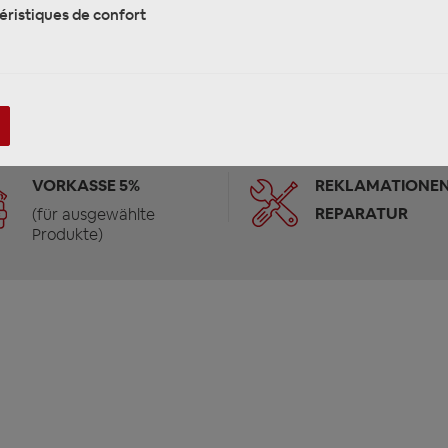
éristiques de confort
VORKASSE 5%
REKLAMATIONEN
REPARATUR
(für ausgewählte
Produkte)