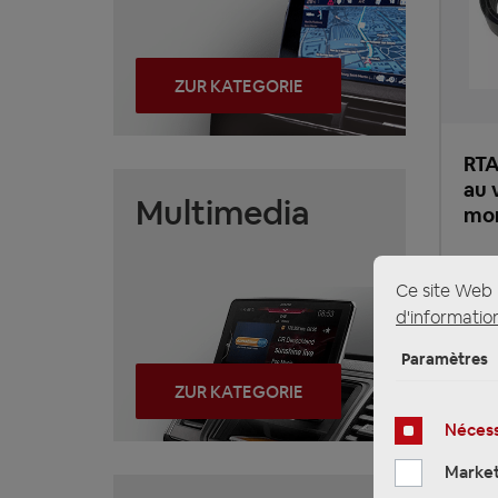
ZUR KATEGORIE
RTA
au 
Multimedia
mo
10
Ce site Web u
Prix 
d'information
Paramètres
Heur
ZUR KATEGORIE
Nécess
Market