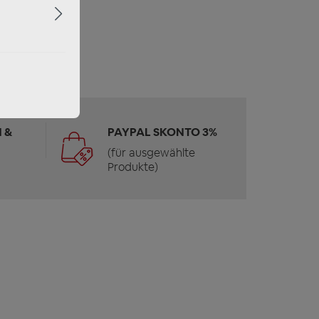
 &
PAYPAL SKONTO 3%
(für ausgewählte
Produkte)