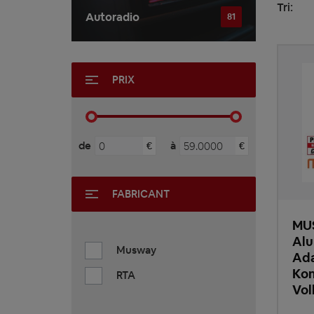
Tri:
Autoradio
81
PRIX
de
à
€
€
FABRICANT
MU
Alu
Musway
Ada
Kom
RTA
Vol