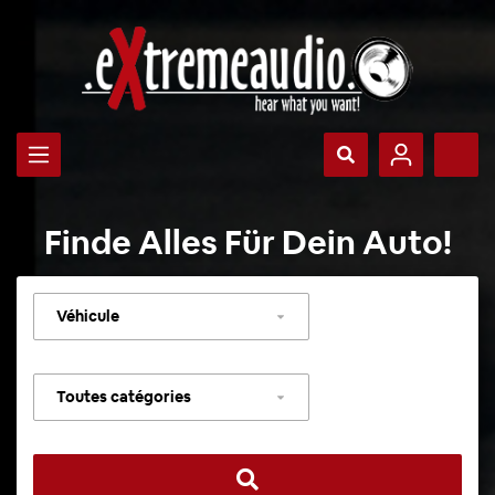
Finde Alles Für Dein Auto!
Sélectionner
un
véhicule
Sélectionner
une
catégorie