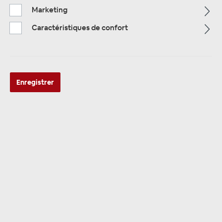
Marketing
Alle Kategorien
Caractéristiques de confort
Enregistrer
ALLE KATEGORIEN
35 mm ²
17 produits trouvés
Tri: