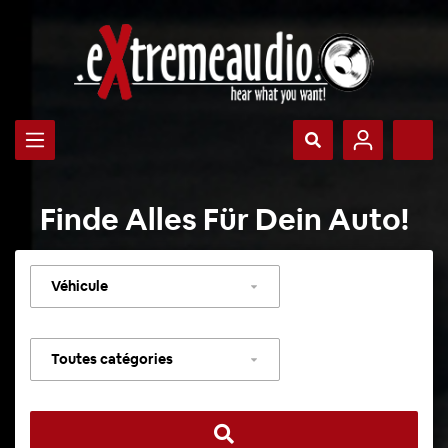
Finde Alles Für Dein Auto!
Sélectionner
un
véhicule
Sélectionner
une
catégorie