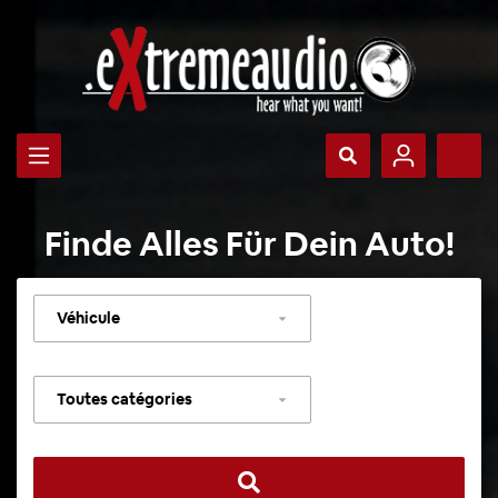
Finde Alles Für Dein Auto!
Sélectionner
un
véhicule
Sélectionner
une
catégorie