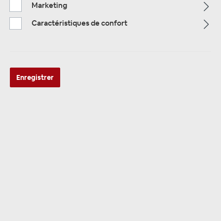
Marketing
Alle Kategorien
Caractéristiques de confort
Enregistrer
ALLE KATEGORIEN
panneau de Radio
21 produits trouvés
Tri: