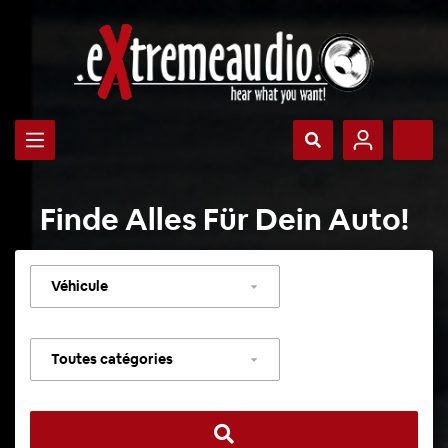
Finde Alles Für Dein Auto!
Sélectionner
un
véhicule
Sélectionner
une
catégorie