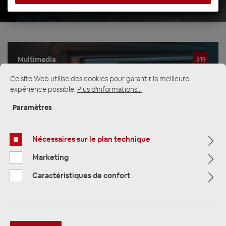
Multimedia
319
Ce site Web utilise des cookies pour garantir la meilleure
Navigation
33
expérience possible.
Plus d'informations...
Paramètres
Autoradio
81
Nécessaires sur le plan technique
Filtre
Marketing
Caractéristiques de confort
Navigation