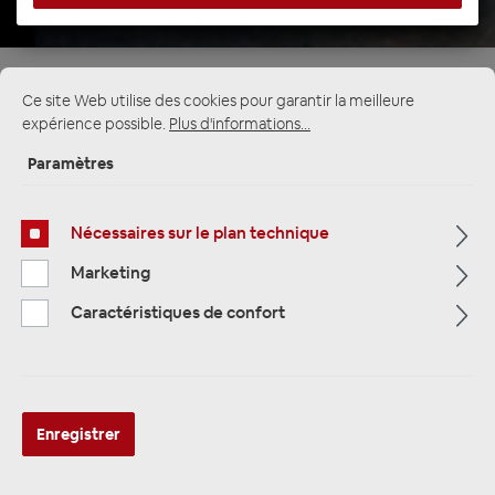
Ce site Web utilise des cookies pour garantir la meilleure
expérience possible.
Plus d'informations...
Multimedia
319
Paramètres
Navigation
33
Nécessaires sur le plan technique
Autoradio
81
Marketing
Caractéristiques de confort
Filtre
Navigation
Enregistrer