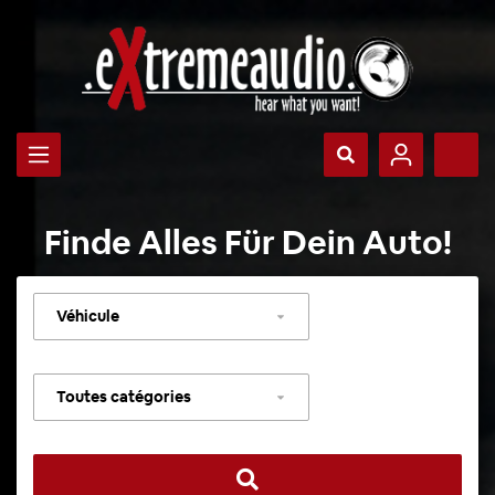
Finde Alles Für Dein Auto!
Sélectionner
un
véhicule
Sélectionner
une
catégorie