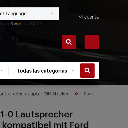
Mi cuenta
ed by
Translate
Seleccionar
categoría
autsprecheradapter DIN Stecker
Ford
1-0 Lautsprecher
 kompatibel mit Ford