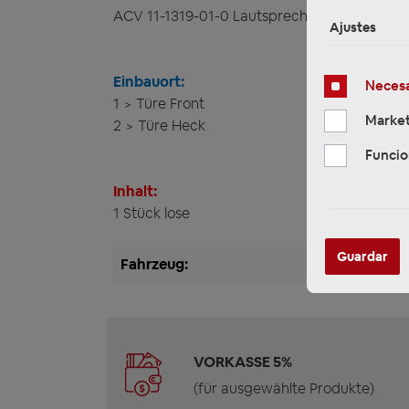
ACV 11-1319-01-0 Lautsprecher Adapterkabel
Ajustes
Einbauort:
Necesa
1 > Türe Front
Market
2 > Türe Heck
Funcio
Inhalt:
1 Stück lose
Guardar
Fahrzeug:
VORKASSE 5%
(für ausgewählte Produkte)