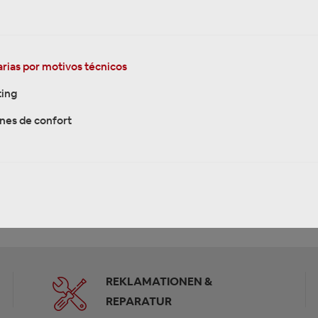
 kompatibel mit Ford diverse Fahrzeuge 1 Stück
rias por motivos técnicos
ing
nes de confort
Ford
REKLAMATIONEN &
REPARATUR