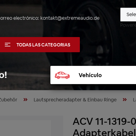
orreo electrónico:
kontakt@extremeaudio.de
Power
TODAS LAS CATEGORIAS
Seleccionar
o!
vehículo
Zubehör
Lautsprecheradapter & Einbau Ringe
L
ACV 11-1319-0
Adapterkabel