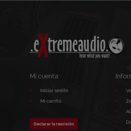
Mi cuenta:
Infor
Iniciar sesión
Ve
Mi carrito
Za
A
Da
Declarar la rescisión