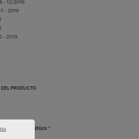
8 - 12/2016
7 - 2019
1
2
6 - 2019
D DEL PRODUCTO
e Fahrzeuge 1 Stück "
Más