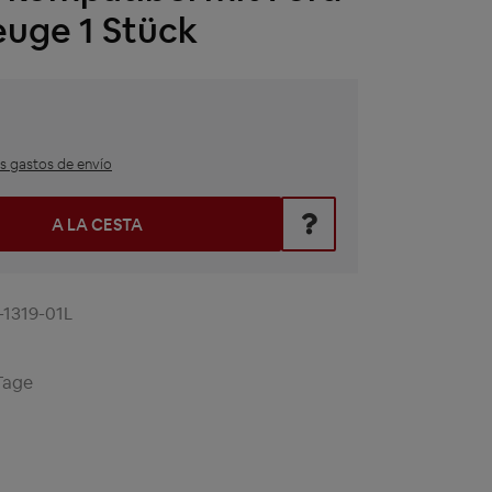
euge 1 Stück
ás gastos de envío
roduce el valor deseado o utiliza los botones para aumentar o
A LA CESTA
1319-01L
Tage