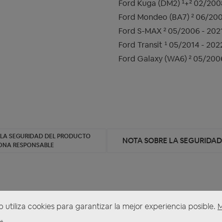
Ford Kuga (DM2) ¹+² 02/200
Ford Mondeo (BA7) ² 06/200
Ford S-MAX ² 05/2006 - 202
Ford Transit ¹ 05/2014 - 202
Ford Galaxy (WA6) ² 05/200
 LA SEGURIDAD DEL PRODUCTO
NOTA SOBRE LA SEGURIDA
SONA RESPONSABLE
-01-0 Lautsprecher Adapterkabel kompatibel mit Ford divers
b utiliza cookies para garantizar la mejor experiencia posible.
.