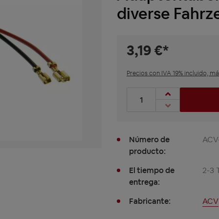
diverse Fahrz
3,19 €*
Precios con IVA 19% incluido, m
Cantidad de productos: Int
Número de
ACV-
producto:
El tiempo de
2-3 
entrega:
Fabricante:
ACV