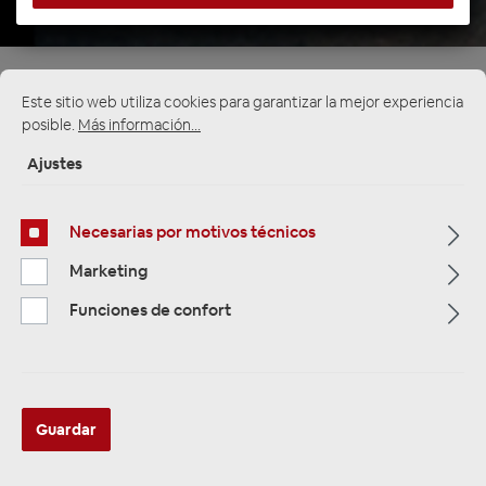
Página de inicio
Alle Kategorien
Subwoofer
Este sitio web utiliza cookies para garantizar la mejor experiencia
Gehäuse Subwoofer
25 cm / 10" Subwoofer mit Gehäuse
posible.
Más información...
Ajustes
Necesarias por motivos técnicos
Marketing
Funciones de confort
Guardar
Alpine SS-SB10 Flacher 25 cm (10-