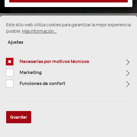
Página de inicio
Alle Kategorien
Multimedia
Este sitio web utiliza cookies para garantizar la mejor experiencia
Kameras & Rückfahrkameras
Fahrzeug - Rückfahrkameras
posible.
Más información...
Ajustes
Necesarias por motivos técnicos
Marketing
Funciones de confort
Guardar
Ampire KAX702 Mini Front oder