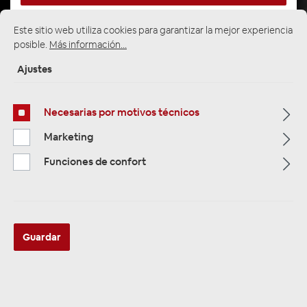
Este sitio web utiliza cookies para garantizar la mejor experiencia
posible.
Más información...
Página de inicio
Alle Kategorien
Multimedia
Kameras & Rückfahrkameras
Fahrzeug - Rückfahrkameras
Ajustes
Necesarias por motivos técnicos
Marketing
Funciones de confort
Guardar
AMPIRE KVA-TRANSIT Kamera,