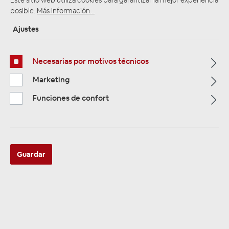
Este sitio web utiliza cookies para garantizar la mejor experiencia
posible.
Más información...
Ajustes
Página de inicio
Alle Kategorien
Multimedia
Kameras & Rückfahrkameras
Fahrzeug - Rückfahrkameras
Necesarias por motivos técnicos
Marketing
Funciones de confort
Guardar
AMPIRE KVX-CADDY-3