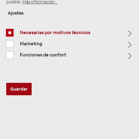
posible.
Más información...
Ajustes
Página de inicio
Alle Kategorien
Zubehör
Car Hifi Installations Material
Batterieklemmen
Necesarias por motivos técnicos
Marketing
Funciones de confort
Guardar
AMPIRE PK-MINUS