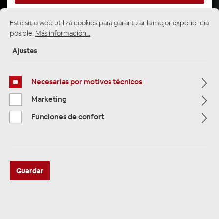
Este sitio web utiliza cookies para garantizar la mejor experiencia
posible.
Más información...
Página de inicio
Alle Kategorien
Subwoofer
Aktive Subwoofer
Ajustes
Necesarias por motivos técnicos
Marketing
Funciones de confort
Guardar
Audio System CARBON 12 BR